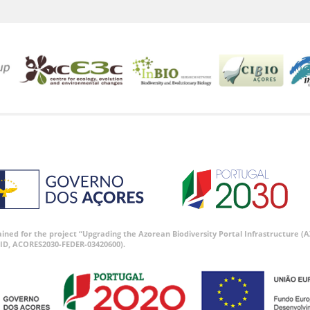
tained for the project “Upgrading the Azorean Biodiversity Portal Infrastructure
ID, ACORES2030-FEDER-03420600).