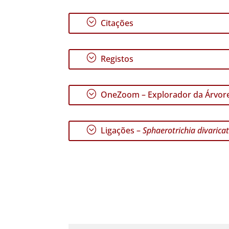
;
Citações
;
Registos
;
OneZoom – Explorador da Árvore
;
Ligações –
Sphaerotrichia divarica