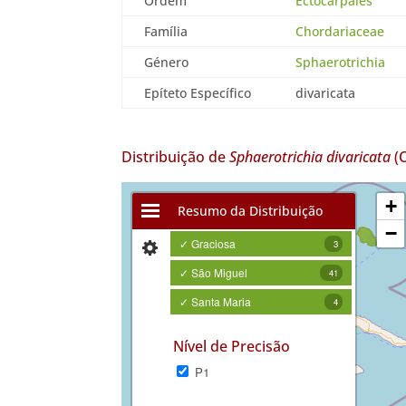
Ordem
Ectocarpales
Família
Chordariaceae
Género
Sphaerotrichia
Epíteto Específico
divaricata
Distribuição de
Sphaerotrichia divaricata
(C
+
Resumo da Distribuição
−
✓ Graciosa
3
✓ São Miguel
41
✓ Santa Maria
4
Nível de Precisão
P1