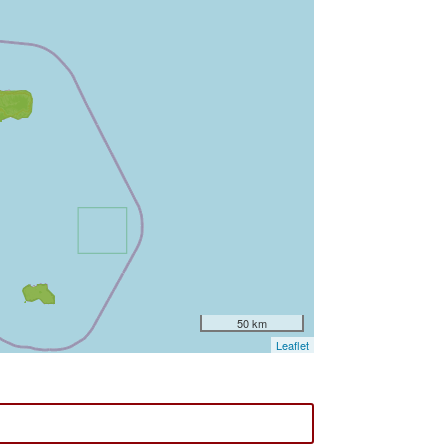
50 km
Leaflet