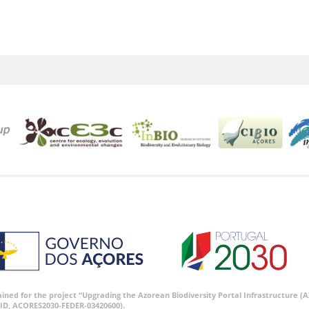
tained for the project “Upgrading the Azorean Biodiversity Portal Infrastructure
ID, ACORES2030-FEDER-03420600).