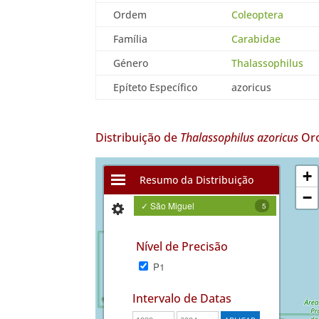
Ordem
Coleoptera
Família
Carabidae
Género
Thalassophilus
Epíteto Específico
azoricus
Distribuição de
Thalassophilus azoricus
Oro
+
Resumo da Distribuição
−
✓ São Miguel
5
Nível de Precisão
P1
Intervalo de Datas