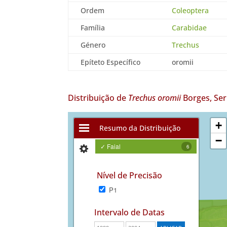
Ordem
Coleoptera
Família
Carabidae
Género
Trechus
Epíteto Específico
oromii
Distribuição de
Trechus oromii
Borges, Se
+
Resumo da Distribuição
−
✓ Faial
6
Nível de Precisão
P1
Intervalo de Datas