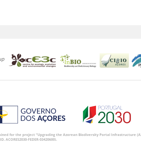
tained for the project “Upgrading the Azorean Biodiversity Portal Infrastructure
ID, ACORES2030-FEDER-03420600).