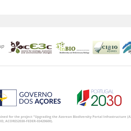
tained for the project “Upgrading the Azorean Biodiversity Portal Infrastructure
ID, ACORES2030-FEDER-03420600).