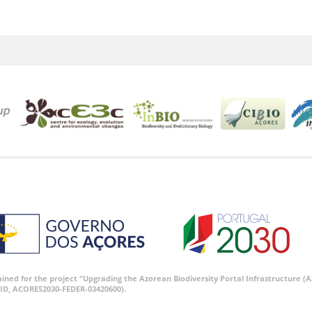
tained for the project “Upgrading the Azorean Biodiversity Portal Infrastructure
ID, ACORES2030-FEDER-03420600).