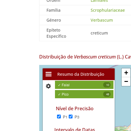
Ordem
Lamiales
Família
Scrophulariaceae
Género
Verbascum
Epíteto
creticum
Específico
Distribuição de
Verbascum creticum
(L.) Ca
+
Resumo da Distribuição
−
✓ Faial
10
✓ Pico
48
Nível de Precisão
P1
P3
Intervalo de Datas