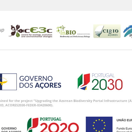
tained for the project “Upgrading the Azorean Biodiversity Portal Infrastructure
ID, ACORES2030-FEDER-03420600).