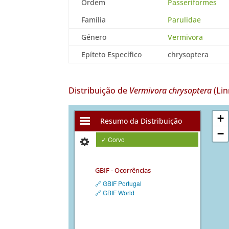
Ordem
Passeriformes
Família
Parulidae
Género
Vermivora
Epíteto Específico
chrysoptera
Distribuição de
Vermivora chrysoptera
(Lin
+
Resumo da Distribuição
−
✓ Corvo
GBIF - Ocorrências
🔗 GBIF Portugal
🔗 GBIF World