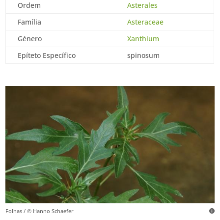
Ordem
Asterales
Família
Asteraceae
Género
Xanthium
Epíteto Específico
spinosum
Folhas / © Hanno Schaefer