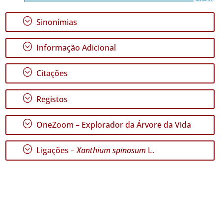
;
Sinonímias
;
Informação Adicional
GBIF -
Ocorrências
;
Citações
🔗 GBIF
Portugal
🔗 GBIF
;
Registos
World
;
OneZoom – Explorador da Árvore da Vida
;
Ligações –
Xanthium spinosum
L.