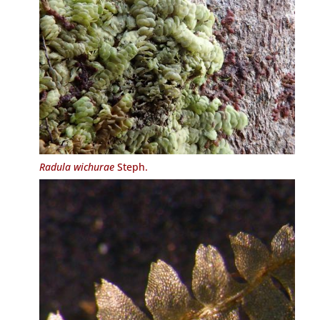
Radula wichurae
Steph.