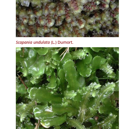
Scapania undulata
(L.) Dumort.