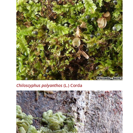
Chiloscyphus polyanthos
(L.) Corda