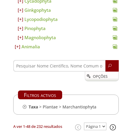
Cycadophyta
Ginkgophyta
Lycopodiophyta
Pinophyta
Magnoliophyta
Animalia
U
OPÇÕES

Filtros activos
Taxa
>
Plantae
>
Marchantiophyta
A ver 1-48 de 232 resultados