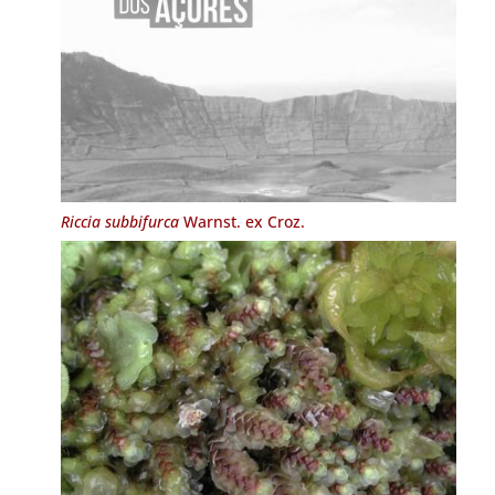
Riccia subbifurca
Warnst. ex Croz.