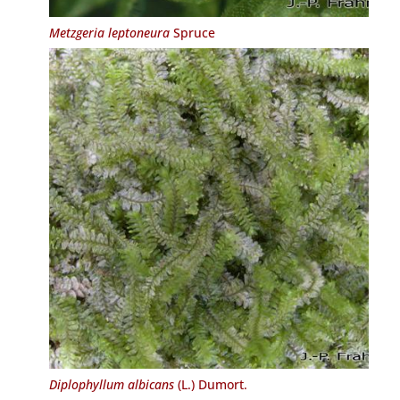
Metzgeria leptoneura
Spruce
Diplophyllum albicans
(L.) Dumort.