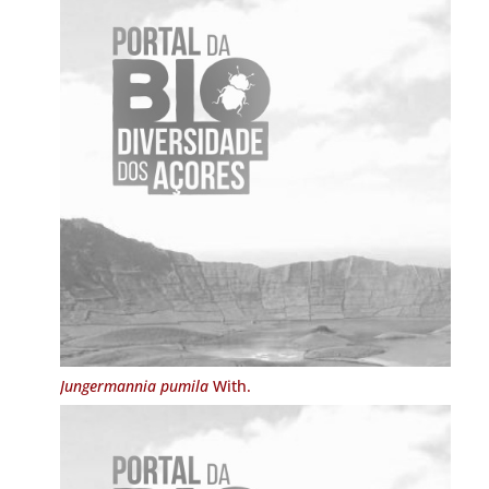
Jungermannia pumila
With.