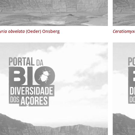
yria obvelata
(Oeder) Onsberg
Ceratiomyxa