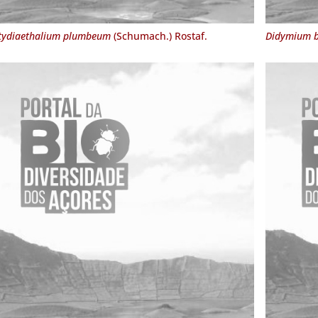
tydiaethalium plumbeum
(Schumach.) Rostaf.
Didymium b