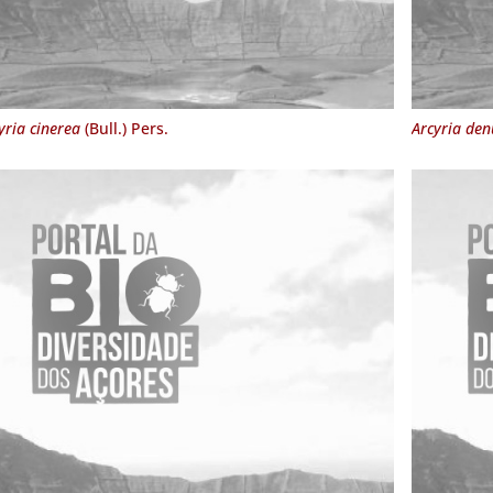
yria cinerea
(Bull.) Pers.
Arcyria de