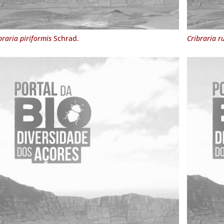
braria piriformis
Schrad.
Cribraria r