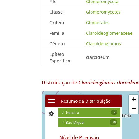
Filo
Glomeromycota
Classe
Glomeromycetes
Ordem
Glomerales
Família
Claroideoglomeraceae
Género
Claroideoglomus
Epíteto
claroideum
Específico
Distribuição de
Claroideoglomus claroideu
+
Resumo da Distribuição
−
✓ Terceira
4
✓ São Miguel
15
Nível de Precisão