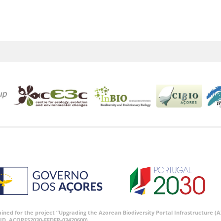
tained for the project “Upgrading the Azorean Biodiversity Portal Infrastructure
ID, ACORES2030-FEDER-03420600).