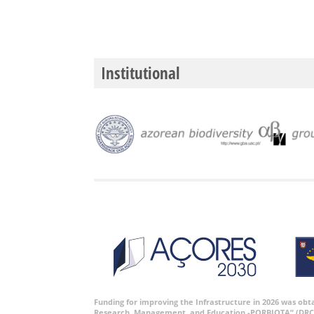
Institutional
Funding for improving the Infrastructure in 2026 was ob
Research, Management, and Education -PORBIOTA” (DRC