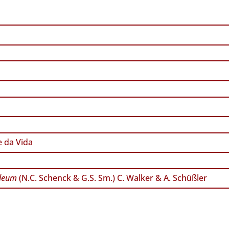
 da Vida
ideum
(N.C. Schenck & G.S. Sm.) C. Walker & A. Schüßler