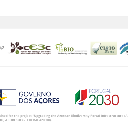
tained for the project “Upgrading the Azorean Biodiversity Portal Infrastructure
ID, ACORES2030-FEDER-03420600).