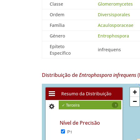
Classe
Glomeromycetes
Ordem
Diversisporales
Família
Acaulosporaceae
Género
Entrophospora
Epíteto
infrequens
Específico
Distribuição de
Entrophospora infrequens
(
+
Resumo da Distribuição
−
✓ Terceira
1
Nível de Precisão
P1