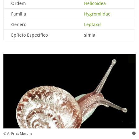
Ordem
Helicoidea
Família
Hygromiidae
Género
Leptaxis
Epíteto Específico
simia
© A. Frias Martins