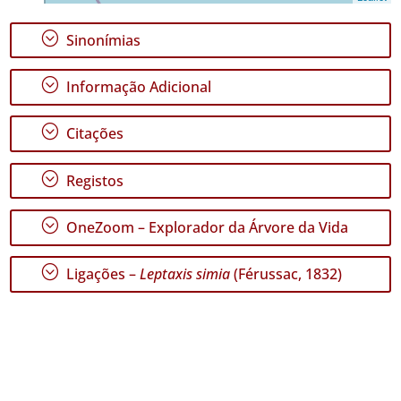
;
Sinonímias
;
Informação Adicional
GBIF -
Ocorrências
;
🔗 GBIF
Citações
Portugal
🔗 GBIF
;
Registos
World
;
OneZoom – Explorador da Árvore da Vida
;
Ligações –
Leptaxis simia
(Férussac, 1832)