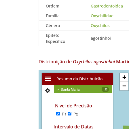
Ordem
Gastrodontoidea
Família
Oxychilidae
Género
Oxychilus
Epíteto
agostinhoi
Específico
Distribuição de
Oxychilus agostinhoi
Marti
+
Resumo da Distribuição
−
✓ Santa Maria
22
Nível de Precisão
P1
P2
Intervalo de Datas