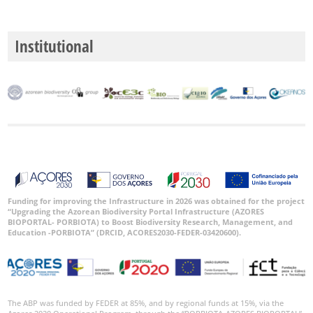
Institutional
Funding for improving the Infrastructure in 2026 was obtained for the project
“Upgrading the Azorean Biodiversity Portal Infrastructure (AZORES
BIOPORTAL- PORBIOTA) to Boost Biodiversity Research, Management, and
Education -PORBIOTA” (DRCID, ACORES2030-FEDER-03420600).
The ABP was funded by FEDER at 85%, and by regional funds at 15%, via the