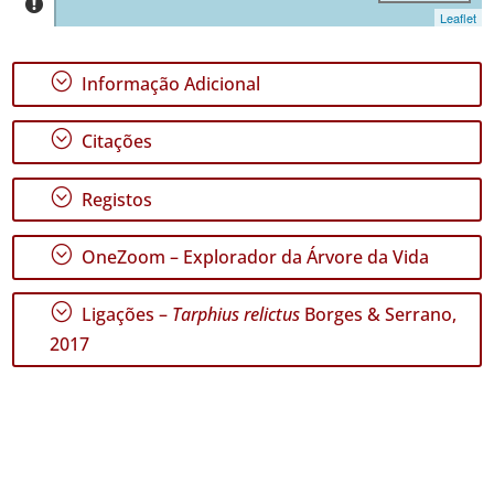
Leaflet
GBIF -
;
Informação Adicional
Ocorrências
🔗 GBIF
;
Citações
Portugal
🔗 GBIF
World
;
Registos
;
OneZoom – Explorador da Árvore da Vida
;
Ligações –
Tarphius relictus
Borges & Serrano,
2017