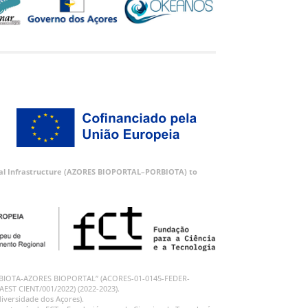
ortal Infrastructure (AZORES BIOPORTAL–PORBIOTA) to
 “PORBIOTA-AZORES BIOPORTAL” (ACORES-01-0145-FEDER-
RAEST CIENT/001/2022) (2022-2023).
iversidade dos Açores).