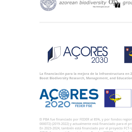
La financiación para la mejora de la Infraestructura en
Boost Biodiversity Research, Management, and Educatio
El PBA fue financiado por FEDER al 85%, y por fondos regi
000072) (2019-2022) y actualmente está financiado para el p
En 2023-2024, también está financiado por el proyecto FCT-