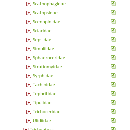
Scathophagidae
Scatopsidae
Scenopinidae
Sciaridae
Sepsidae
Simuliidae
Sphaeroceridae
Stratiomyidae
Syrphidae
Tachinidae
Tephritidae
Tipulidae
Trichoceridae
Ulidiidae
Trichoptera