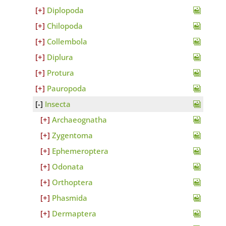
Diplopoda
Chilopoda
Collembola
Diplura
Protura
Pauropoda
Insecta
Archaeognatha
Zygentoma
Ephemeroptera
Odonata
Orthoptera
Phasmida
Dermaptera