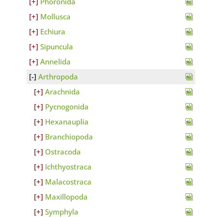
Phoronida
Mollusca
Echiura
Sipuncula
Annelida
Arthropoda
Arachnida
Pycnogonida
Hexanauplia
Branchiopoda
Ostracoda
Ichthyostraca
Malacostraca
Maxillopoda
Symphyla