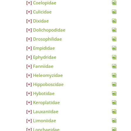
Coelopidae
Culicidae
Dixidae
Dolichopodidae
Drosophilidae
Empididae
Ephydridae
Fanniidae
Heleomyzidae
Hippoboscidae
Hybotidae
Keroplatidae
Lauxaniidae
Limoniidae
Lonchaeidae