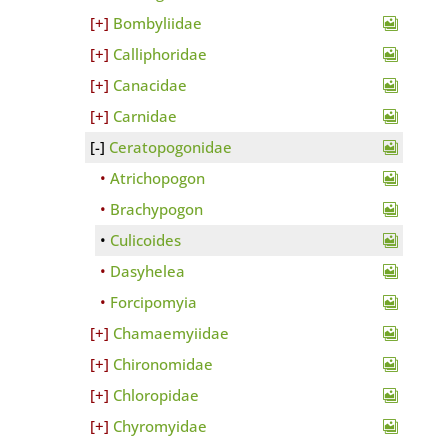
Bombyliidae
Calliphoridae
Canacidae
Carnidae
Ceratopogonidae
Atrichopogon
Brachypogon
Culicoides
Dasyhelea
Forcipomyia
Chamaemyiidae
Chironomidae
Chloropidae
Chyromyidae