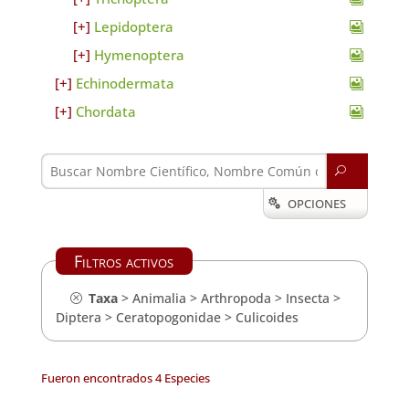
Lepidoptera
Hymenoptera
Echinodermata
Chordata
U
OPCIONES

Filtros activos
Taxa
>
Animalia
>
Arthropoda
>
Insecta
>
Diptera
>
Ceratopogonidae
>
Culicoides
Fueron encontrados 4 Especies