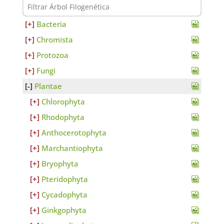
Bacteria
Chromista
Protozoa
Fungi
Plantae
Chlorophyta
Rhodophyta
Anthocerotophyta
Marchantiophyta
Bryophyta
Pteridophyta
Cycadophyta
Ginkgophyta