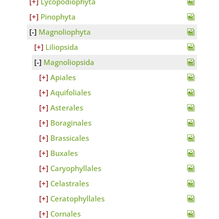
Lycopodiophyta
Pinophyta
Magnoliophyta
Liliopsida
Magnoliopsida
Apiales
Aquifoliales
Asterales
Boraginales
Brassicales
Buxales
Caryophyllales
Celastrales
Ceratophyllales
Cornales