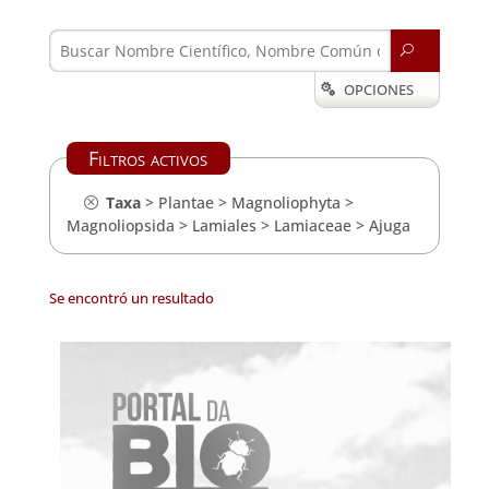
U
OPCIONES

Filtros activos
Taxa
>
Plantae
>
Magnoliophyta
>
Magnoliopsida
>
Lamiales
>
Lamiaceae
>
Ajuga
Se encontró un resultado