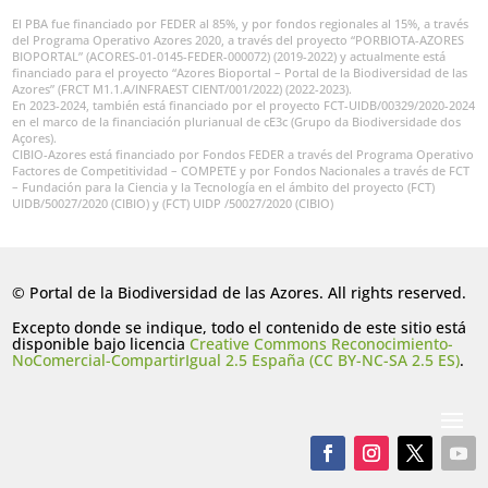
El PBA fue financiado por FEDER al 85%, y por fondos regionales al 15%, a través
del Programa Operativo Azores 2020, a través del proyecto “PORBIOTA-AZORES
BIOPORTAL” (ACORES-01-0145-FEDER-000072) (2019-2022) y actualmente está
financiado para el proyecto “Azores Bioportal – Portal de la Biodiversidad de las
Azores” (FRCT M1.1.A/INFRAEST CIENT/001/2022) (2022-2023).
En 2023-2024, también está financiado por el proyecto FCT-UIDB/00329/2020-2024
en el marco de la financiación plurianual de cE3c (Grupo da Biodiversidade dos
Açores).
CIBIO-Azores está financiado por Fondos FEDER a través del Programa Operativo
Factores de Competitividad – COMPETE y por Fondos Nacionales a través de FCT
– Fundación para la Ciencia y la Tecnología en el ámbito del proyecto (FCT)
UIDB/50027/2020 (CIBIO) y (FCT) UIDP /50027/2020 (CIBIO)
© Portal de la Biodiversidad de las Azores. All rights reserved.
Excepto donde se indique, todo el contenido de este sitio está
disponible bajo licencia
Creative Commons Reconocimiento-
NoComercial-CompartirIgual 2.5 España (CC BY-NC-SA 2.5 ES)
.