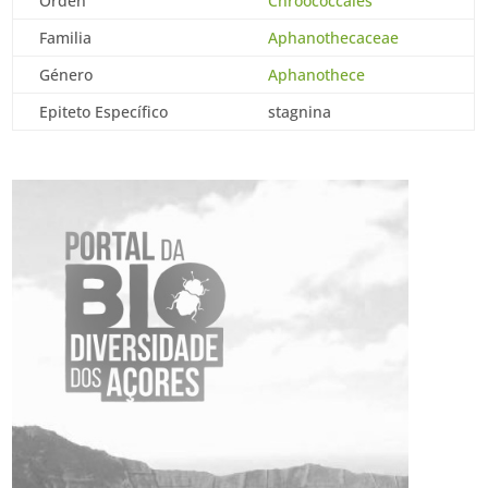
Orden
Chroococcales
Familia
Aphanothecaceae
Género
Aphanothece
Epiteto Específico
stagnina