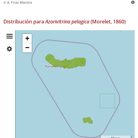
© A. Frias Martins
Distribución para
Azorivitrina pelagica
(Morelet, 1860)
Resumen
+
−
✓
de
São
Miguel
Distribución
46
✓
Santa
Maria
59
Nivel
de
Precisión
P1
50 km