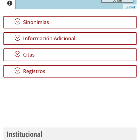
P2
Leaflet
Rango
;
Sinonimias
de
Fechas
;
Información Adicional
;
Citas
;
Registros
Institucional