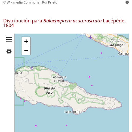
© Wikimedia Commons - Rui Prieto
Distribución para
Balaenoptera acutorostrata
Lacépède,
1804
Resumen
+
−
✓
de
Pico
2
Distribución
✓
Mar
150
Nivel
de
Precisión
P1
Rango