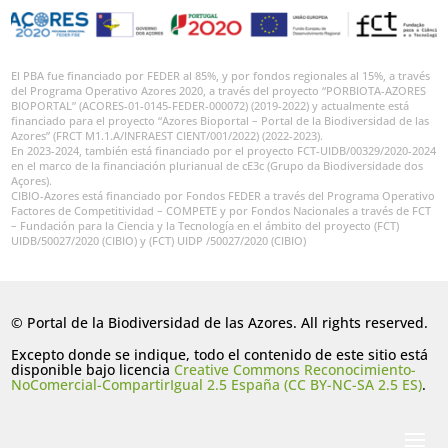
El PBA fue financiado por FEDER al 85%, y por fondos regionales al 15%, a través
del Programa Operativo Azores 2020, a través del proyecto “PORBIOTA-AZORES
BIOPORTAL” (ACORES-01-0145-FEDER-000072) (2019-2022) y actualmente está
financiado para el proyecto “Azores Bioportal – Portal de la Biodiversidad de las
Azores” (FRCT M1.1.A/INFRAEST CIENT/001/2022) (2022-2023).
En 2023-2024, también está financiado por el proyecto FCT-UIDB/00329/2020-2024
en el marco de la financiación plurianual de cE3c (Grupo da Biodiversidade dos
Açores).
CIBIO-Azores está financiado por Fondos FEDER a través del Programa Operativo
Factores de Competitividad – COMPETE y por Fondos Nacionales a través de FCT
– Fundación para la Ciencia y la Tecnología en el ámbito del proyecto (FCT)
UIDB/50027/2020 (CIBIO) y (FCT) UIDP /50027/2020 (CIBIO)
© Portal de la Biodiversidad de las Azores. All rights reserved.
Excepto donde se indique, todo el contenido de este sitio está
disponible bajo licencia
Creative Commons Reconocimiento-
NoComercial-CompartirIgual 2.5 España (CC BY-NC-SA 2.5 ES)
.