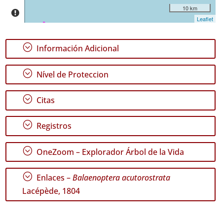
de
10 km
Fechas
Leaflet
;
Información Adicional
;
Nível de Proteccion
GBIF -
Ocurrencias
🔗 GBIF
;
Citas
España
🔗 GBIF
;
World
Registros
;
OneZoom – Explorador Árbol de la Vida
;
Enlaces –
Balaenoptera acutorostrata
Lacépède, 1804