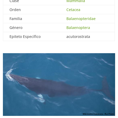
Clase
Mammalia
Orden
Cetacea
Familia
Balaenopteridae
Género
Balaenoptera
Epiteto Específico
acutorostrata