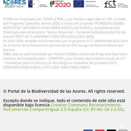
El PBA fue financiado por FEDER al 85%, y por fondos regionales al 15%, a través
del Programa Operativo Azores 2020, a través del proyecto “PORBIOTA-AZORES
BIOPORTAL” (ACORES-01-0145-FEDER-000072) (2019-2022) y actualmente está
financiado para el proyecto “Azores Bioportal – Portal de la Biodiversidad de las
Azores” (FRCT M1.1.A/INFRAEST CIENT/001/2022) (2022-2023).
En 2023-2024, también está financiado por el proyecto FCT-UIDB/00329/2020-2024
en el marco de la financiación plurianual de cE3c (Grupo da Biodiversidade dos
Açores).
CIBIO-Azores está financiado por Fondos FEDER a través del Programa Operativo
Factores de Competitividad – COMPETE y por Fondos Nacionales a través de FCT
– Fundación para la Ciencia y la Tecnología en el ámbito del proyecto (FCT)
UIDB/50027/2020 (CIBIO) y (FCT) UIDP /50027/2020 (CIBIO)
© Portal de la Biodiversidad de las Azores. All rights reserved.
Excepto donde se indique, todo el contenido de este sitio está
disponible bajo licencia
Creative Commons Reconocimiento-
NoComercial-CompartirIgual 2.5 España (CC BY-NC-SA 2.5 ES)
.