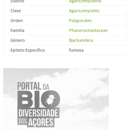
Subfilo
Agaricomycotina
Clase
Agaricomycetes
Orden
Polyporales
Familia
Phanerochaetaceae
Género
Bjerkandera
Epiteto Específico
fumosa