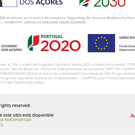
 2026 se obtuvo en el marco del proyecto “Upgrading the Azorean Biodiversity P
n – PORBIOTA” (DRCID, ACORES2030-FEDER-03420600).
onales al 15%, a través del Programa Operativo Azores 2020, a través del proyecto
royecto “Azores Bioportal – Portal de la Biodiversidad de las Azores” (FRCT M1.1.A/INF
UIDB/00329/2020-2024 en el marco de la financiación plurianual de cE3c (Grupo da Biod
l Programa Operativo Factores de Competitividad – COMPETE y por Fondos Nacionales a
FCT) UIDP /50027/2020 (CIBIO)
rights reserved.
 este sitio está disponible
A
to-NoComercial-
)
.