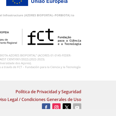
ortal Infrastructure (AZORES BIOPORTAL–PORBIOTA) to
 “PORBIOTA-AZORES BIOPORTAL” (ACORES-01-0145-FEDER-
RAEST CIENT/001/2022) (2022-2023).
iversidade dos Açores).
 través de FCT – Fundación para la Ciencia y la Tecnología
Política de Privacidad y Seguridad
viso Legal / Condiciones Generales de Uso