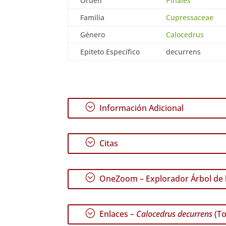
Orden
Pinales
Familia
Cupressaceae
Género
Calocedrus
Epiteto Específico
decurrens
;
Información Adicional
;
Citas
;
OneZoom – Explorador Árbol de l
;
Enlaces –
Calocedrus decurrens
(To