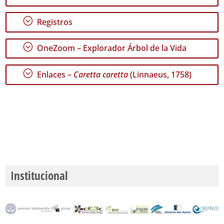
Rango
de
Fechas
;
Registros
;
OneZoom – Explorador Árbol de la Vida
;
Enlaces –
Caretta caretta
(Linnaeus, 1758)
GBIF -
Ocurrencias
🔗 GBIF
España
🔗 GBIF
World
Institucional