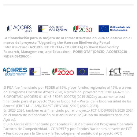
La financiación para la mejora de la Infraestructura en 2026 se obtuvo en el
marco del proyecto “Upgrading the Azorean Biodiversity Portal
Infrastructure (AZORES BIOPORTAL–PORBIOTA) to Boost Biodiversity
Research, Management, and Education – PORBIOTA” (DRCID, ACORES2030-
FEDER-03420600).
El PBA fue financiado por FEDER al 85%, y por fondos regionales al 15%, a través
del Programa Operativo Azores 2020, a través del proyecto “PORBIOTA-AZORES
BIOPORTAL” (ACORES-01-0145-FEDER-000072) (2019-2022) y actualmente está
financiado para el proyecto “Azores Bioportal – Portal de la Biodiversidad de las
Azores” (FRCT M1.1.A/INFRAEST CIENT/001/2022) (2022-2023).
En 2023-2024, también está financiado por el proyecto FCT-UIDB/00329/2020-2024
en el marco de la financiación plurianual de cE3c (Grupo da Biodiversidade dos
Açores).
CIBIO-Azores está financiado por Fondos FEDER a través del Programa Operativo
Factores de Competitividad – COMPETE y por Fondos Nacionales a través de FCT
– Fundación para la Ciencia y la Tecnología en el ámbito del proyecto (FCT)