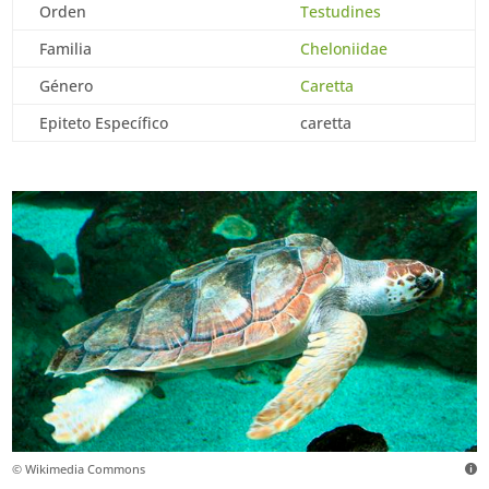
Orden
Testudines
Familia
Cheloniidae
Género
Caretta
Epiteto Específico
caretta
© Wikimedia Commons