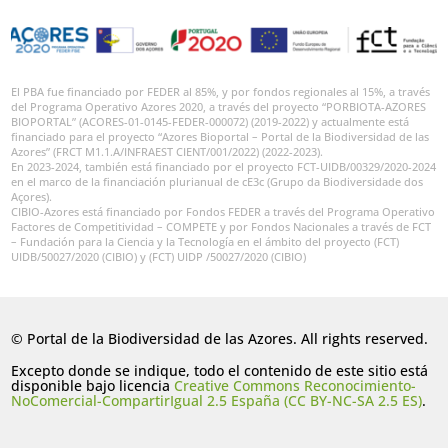
El PBA fue financiado por FEDER al 85%, y por fondos regionales al 15%, a través
del Programa Operativo Azores 2020, a través del proyecto “PORBIOTA-AZORES
BIOPORTAL” (ACORES-01-0145-FEDER-000072) (2019-2022) y actualmente está
financiado para el proyecto “Azores Bioportal – Portal de la Biodiversidad de las
Azores” (FRCT M1.1.A/INFRAEST CIENT/001/2022) (2022-2023).
En 2023-2024, también está financiado por el proyecto FCT-UIDB/00329/2020-2024
en el marco de la financiación plurianual de cE3c (Grupo da Biodiversidade dos
Açores).
CIBIO-Azores está financiado por Fondos FEDER a través del Programa Operativo
Factores de Competitividad – COMPETE y por Fondos Nacionales a través de FCT
– Fundación para la Ciencia y la Tecnología en el ámbito del proyecto (FCT)
UIDB/50027/2020 (CIBIO) y (FCT) UIDP /50027/2020 (CIBIO)
© Portal de la Biodiversidad de las Azores. All rights reserved.
Excepto donde se indique, todo el contenido de este sitio está
disponible bajo licencia
Creative Commons Reconocimiento-
NoComercial-CompartirIgual 2.5 España (CC BY-NC-SA 2.5 ES)
.