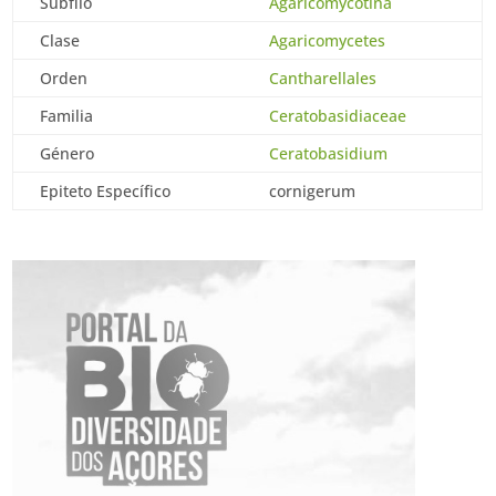
Subfilo
Agaricomycotina
Clase
Agaricomycetes
Orden
Cantharellales
Familia
Ceratobasidiaceae
Género
Ceratobasidium
Epiteto Específico
cornigerum