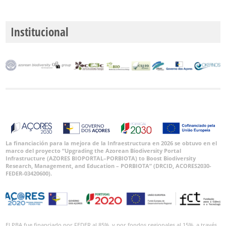
Institucional
La financiación para la mejora de la Infraestructura en 2026 se obtuvo en el
marco del proyecto “Upgrading the Azorean Biodiversity Portal
Infrastructure (AZORES BIOPORTAL–PORBIOTA) to Boost Biodiversity
Research, Management, and Education – PORBIOTA” (DRCID, ACORES2030-
FEDER-03420600).
El PBA fue financiado por FEDER al 85%, y por fondos regionales al 15%, a través