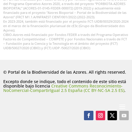
del Programa Operativo Azores 2020, a través del proyecto “PORBIOTA-AZORES
BIOPORTAL” (ACORES-01-0145-FEDER-000072) (2019-2022) y actualmente está
financiado para el proyecto “Azores Bioportal – Portal de la Biodiversidad de las
Azores” (FRCT M1.1.A/INFRAEST CIENT/001/2022) (2022-2023).
En 2023-2024, también está financiado por el proyecto FCT-UIDB/00329/2020-2024
en el marco de la financiación plurianual de cE3c (Grupo da Biodiversidade dos
Açores).
CIBIO-Azores está financiado por Fondos FEDER a través del Programa Operativo
Factores de Competitividad – COMPETE y por Fondos Nacionales a través de FCT
– Fundación para la Ciencia y la Tecnología en el ámbito del proyecto (FCT)
UIDB/50027/2020 (CIBIO) y (FCT) UIDP /50027/2020 (CIBIO)
© Portal de la Biodiversidad de las Azores. All rights reserved.
Excepto donde se indique, todo el contenido de este sitio está
disponible bajo licencia
Creative Commons Reconocimiento-
NoComercial-CompartirIgual 2.5 España (CC BY-NC-SA 2.5 ES)
.