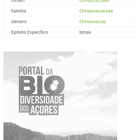
Orden
Chroococcales
Familia
Chroococcaceae
Género
Chroococcus
Epiteto Específico
tenax