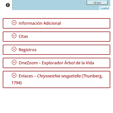
10 km
Leaflet
;
Información Adicional
;
Citas
;
Registros
;
OneZoom – Explorador Árbol de la Vida
;
Enlaces –
Chrysoesthia sexguttella
(Thunberg,
1794)