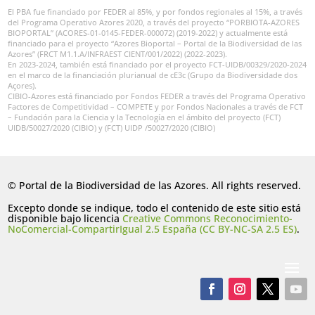
El PBA fue financiado por FEDER al 85%, y por fondos regionales al 15%, a través
del Programa Operativo Azores 2020, a través del proyecto “PORBIOTA-AZORES
BIOPORTAL” (ACORES-01-0145-FEDER-000072) (2019-2022) y actualmente está
financiado para el proyecto “Azores Bioportal – Portal de la Biodiversidad de las
Azores” (FRCT M1.1.A/INFRAEST CIENT/001/2022) (2022-2023).
En 2023-2024, también está financiado por el proyecto FCT-UIDB/00329/2020-2024
en el marco de la financiación plurianual de cE3c (Grupo da Biodiversidade dos
Açores).
CIBIO-Azores está financiado por Fondos FEDER a través del Programa Operativo
Factores de Competitividad – COMPETE y por Fondos Nacionales a través de FCT
– Fundación para la Ciencia y la Tecnología en el ámbito del proyecto (FCT)
UIDB/50027/2020 (CIBIO) y (FCT) UIDP /50027/2020 (CIBIO)
© Portal de la Biodiversidad de las Azores. All rights reserved.
Excepto donde se indique, todo el contenido de este sitio está
disponible bajo licencia
Creative Commons Reconocimiento-
NoComercial-CompartirIgual 2.5 España (CC BY-NC-SA 2.5 ES)
.