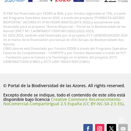
El PBA fue financiado por FEDER al 85%, y por fondos regionales al 15%, a través
del Programa Operativo Azores 2020, a través del proyecto “PORBIOTA-AZORES
BIOPORTAL” (ACORES-01-0145-FEDER-000072) (2019-2022) y actualmente está
financiado para el proyecto “Azores Bioportal – Portal de la Biodiversidad de las
Azores” (FRCT M1.1.A/INFRAEST CIENT/001/2022) (2022-2023).
En 2023-2024, también está financiado por el proyecto FCT-UIDB/00329/2020-2024
en el marco de la financiación plurianual de cE3c (Grupo da Biodiversidade dos
Açores).
CIBIO-Azores está financiado por Fondos FEDER a través del Programa Operativo
Factores de Competitividad – COMPETE y por Fondos Nacionales a través de FCT
– Fundación para la Ciencia y la Tecnología en el ámbito del proyecto (FCT)
UIDB/50027/2020 (CIBIO) y (FCT) UIDP /50027/2020 (CIBIO)
© Portal de la Biodiversidad de las Azores. All rights reserved.
Excepto donde se indique, todo el contenido de este sitio está
disponible bajo licencia
Creative Commons Reconocimiento-
NoComercial-CompartirIgual 2.5 España (CC BY-NC-SA 2.5 ES)
.