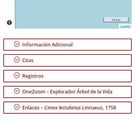
10 km
Leaflet
;
Información Adicional
;
Citas
;
Registros
;
OneZoom – Explorador Árbol de la Vida
;
Enlaces –
Cimex lectularius
Linnaeus, 1758