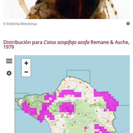
© Enésima Mendonça
Distribución para
Cixius azopifajo azofa
Remane & Asche,
1979
Resumen
+
−
✓
de
Faial
356
Distribución
Nivel
de
Precisión
P1
P2