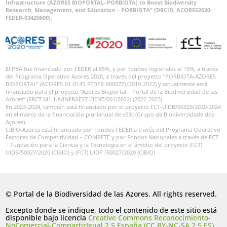
Infrastructure (AZORES BIOPORTAL–PORBIOTA) to Boost Biodiversity
Research, Management, and Education – PORBIOTA” (DRCID, ACORES2030-
FEDER-03420600).
El PBA fue financiado por FEDER al 85%, y por fondos regionales al 15%, a través
del Programa Operativo Azores 2020, a través del proyecto “PORBIOTA-AZORES
BIOPORTAL” (ACORES-01-0145-FEDER-000072) (2019-2022) y actualmente está
financiado para el proyecto “Azores Bioportal – Portal de la Biodiversidad de las
Azores” (FRCT M1.1.A/INFRAEST CIENT/001/2022) (2022-2023).
En 2023-2024, también está financiado por el proyecto FCT-UIDB/00329/2020-2024
en el marco de la financiación plurianual de cE3c (Grupo da Biodiversidade dos
Açores).
CIBIO-Azores está financiado por Fondos FEDER a través del Programa Operativo
Factores de Competitividad – COMPETE y por Fondos Nacionales a través de FCT
– Fundación para la Ciencia y la Tecnología en el ámbito del proyecto (FCT)
UIDB/50027/2020 (CIBIO) y (FCT) UIDP /50027/2020 (CIBIO)
© Portal de la Biodiversidad de las Azores. All rights reserved.
Excepto donde se indique, todo el contenido de este sitio está
disponible bajo licencia
Creative Commons Reconocimiento-
NoComercial-CompartirIgual 2.5 España (CC BY-NC-SA 2.5 ES)
.