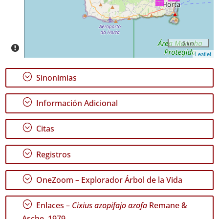
Rango
de
Fechas
5 km
Leaflet
;
Sinonimias
GBIF -
;
Información Adicional
Ocurrencias
🔗 GBIF
;
España
Citas
🔗 GBIF
World
;
Registros
;
OneZoom – Explorador Árbol de la Vida
;
Enlaces –
Cixius azopifajo azofa
Remane &
Asche, 1979