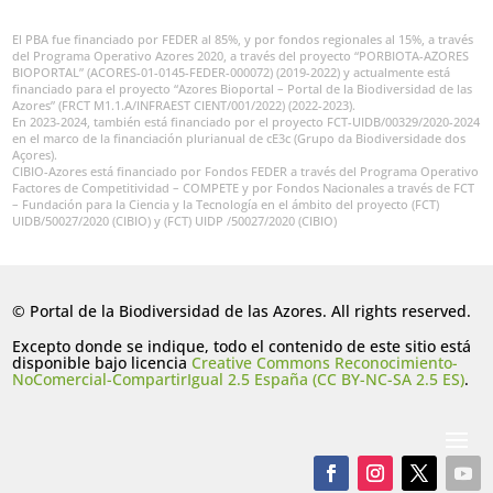
El PBA fue financiado por FEDER al 85%, y por fondos regionales al 15%, a través
del Programa Operativo Azores 2020, a través del proyecto “PORBIOTA-AZORES
BIOPORTAL” (ACORES-01-0145-FEDER-000072) (2019-2022) y actualmente está
financiado para el proyecto “Azores Bioportal – Portal de la Biodiversidad de las
Azores” (FRCT M1.1.A/INFRAEST CIENT/001/2022) (2022-2023).
En 2023-2024, también está financiado por el proyecto FCT-UIDB/00329/2020-2024
en el marco de la financiación plurianual de cE3c (Grupo da Biodiversidade dos
Açores).
CIBIO-Azores está financiado por Fondos FEDER a través del Programa Operativo
Factores de Competitividad – COMPETE y por Fondos Nacionales a través de FCT
– Fundación para la Ciencia y la Tecnología en el ámbito del proyecto (FCT)
UIDB/50027/2020 (CIBIO) y (FCT) UIDP /50027/2020 (CIBIO)
© Portal de la Biodiversidad de las Azores. All rights reserved.
Excepto donde se indique, todo el contenido de este sitio está
disponible bajo licencia
Creative Commons Reconocimiento-
NoComercial-CompartirIgual 2.5 España (CC BY-NC-SA 2.5 ES)
.