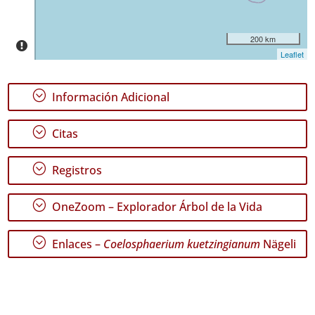
P1
Rango
200 km
de
Leaflet
Fechas
;
Información Adicional
;
Citas
GBIF -
Ocurrencias
;
Registros
🔗 GBIF
España
;
🔗 GBIF
OneZoom – Explorador Árbol de la Vida
World
;
Enlaces –
Coelosphaerium kuetzingianum
Nägeli