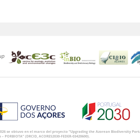
 2026 se obtuvo en el marco del proyecto “Upgrading the Azorean Biodiversity P
n – PORBIOTA” (DRCID, ACORES2030-FEDER-03420600).