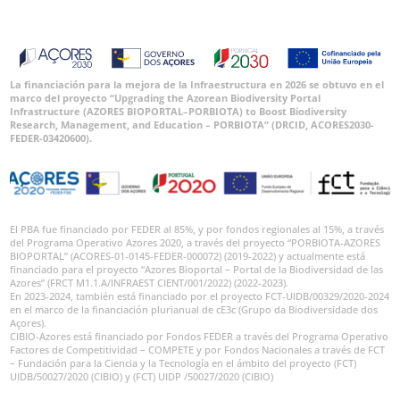
La financiación para la mejora de la Infraestructura en 2026 se obtuvo en el
marco del proyecto “Upgrading the Azorean Biodiversity Portal
Infrastructure (AZORES BIOPORTAL–PORBIOTA) to Boost Biodiversity
Research, Management, and Education – PORBIOTA” (DRCID, ACORES2030-
FEDER-03420600).
El PBA fue financiado por FEDER al 85%, y por fondos regionales al 15%, a través
del Programa Operativo Azores 2020, a través del proyecto “PORBIOTA-AZORES
BIOPORTAL” (ACORES-01-0145-FEDER-000072) (2019-2022) y actualmente está
financiado para el proyecto “Azores Bioportal – Portal de la Biodiversidad de las
Azores” (FRCT M1.1.A/INFRAEST CIENT/001/2022) (2022-2023).
En 2023-2024, también está financiado por el proyecto FCT-UIDB/00329/2020-2024
en el marco de la financiación plurianual de cE3c (Grupo da Biodiversidade dos
Açores).
CIBIO-Azores está financiado por Fondos FEDER a través del Programa Operativo
Factores de Competitividad – COMPETE y por Fondos Nacionales a través de FCT
– Fundación para la Ciencia y la Tecnología en el ámbito del proyecto (FCT)
UIDB/50027/2020 (CIBIO) y (FCT) UIDP /50027/2020 (CIBIO)