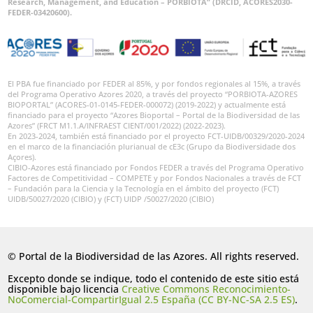
Research, Management, and Education – PORBIOTA” (DRCID, ACORES2030-
FEDER-03420600).
El PBA fue financiado por FEDER al 85%, y por fondos regionales al 15%, a través
del Programa Operativo Azores 2020, a través del proyecto “PORBIOTA-AZORES
BIOPORTAL” (ACORES-01-0145-FEDER-000072) (2019-2022) y actualmente está
financiado para el proyecto “Azores Bioportal – Portal de la Biodiversidad de las
Azores” (FRCT M1.1.A/INFRAEST CIENT/001/2022) (2022-2023).
En 2023-2024, también está financiado por el proyecto FCT-UIDB/00329/2020-2024
en el marco de la financiación plurianual de cE3c (Grupo da Biodiversidade dos
Açores).
CIBIO-Azores está financiado por Fondos FEDER a través del Programa Operativo
Factores de Competitividad – COMPETE y por Fondos Nacionales a través de FCT
– Fundación para la Ciencia y la Tecnología en el ámbito del proyecto (FCT)
UIDB/50027/2020 (CIBIO) y (FCT) UIDP /50027/2020 (CIBIO)
© Portal de la Biodiversidad de las Azores. All rights reserved.
Excepto donde se indique, todo el contenido de este sitio está
disponible bajo licencia
Creative Commons Reconocimiento-
NoComercial-CompartirIgual 2.5 España (CC BY-NC-SA 2.5 ES)
.