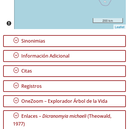
Jorge
✓
Graciosa
200 km
Leaflet
✓
Terceira
;
Sinonimias
✓
São
Miguel
;
Información Adicional
151
;
Citas
Nivel
de
Precisión
;
Registros
P1
;
OneZoom – Explorador Árbol de la Vida
P2
;
Enlaces –
Dicranomyia michaeli
(Theowald,
Rango
1977)
de
Fechas