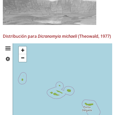
Distribución para
Dicranomyia michaeli
(Theowald, 1977)
Resumen
+
−
✓
de
Flores
18
Distribución
✓
Faial
30
✓
Pico
43
✓
São