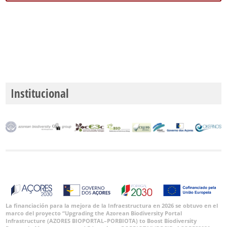
GBIF -
Ocurrencias
🔗 GBIF
Institucional
España
🔗 GBIF
World
La financiación para la mejora de la Infraestructura en 2026 se obtuvo en el
marco del proyecto “Upgrading the Azorean Biodiversity Portal
Infrastructure (AZORES BIOPORTAL–PORBIOTA) to Boost Biodiversity