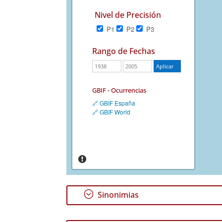
Nivel de Precisión
P1
P2
P3
Rango de Fechas
GBIF - Ocurrencias
🔗 GBIF España
🔗 GBIF World
;
Sinonimias