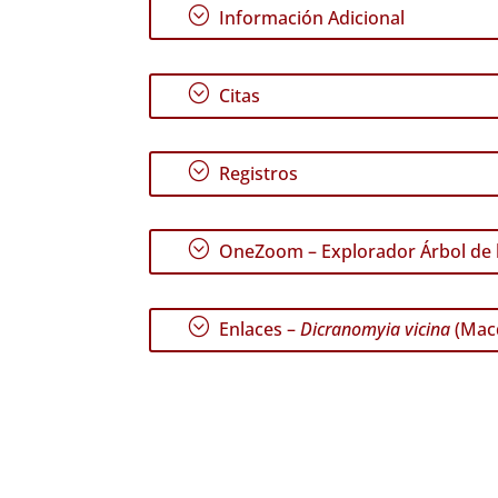
;
Información Adicional
;
Citas
;
Registros
;
OneZoom – Explorador Árbol de l
;
Enlaces –
Dicranomyia vicina
(Macq