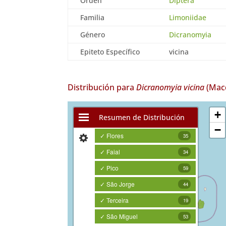
Orden
Diptera
Familia
Limoniidae
Género
Dicranomyia
Epiteto Específico
vicina
Distribución para
Dicranomyia vicina
(Macq
+
Resumen de Distribución
−
✓ Flores
35
✓ Faial
34
✓ Pico
59
✓ São Jorge
44
✓ Terceira
19
✓ São Miguel
53