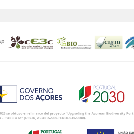
 2026 se obtuvo en el marco del proyecto “Upgrading the Azorean Biodiversity P
n – PORBIOTA” (DRCID, ACORES2030-FEDER-03420600).