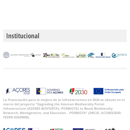
Institucional
La financiación para la mejora de la Infraestructura en 2026 se obtuvo en el
marco del proyecto “Upgrading the Azorean Biodiversity Portal
Infrastructure (AZORES BIOPORTAL–PORBIOTA) to Boost Biodiversity
Research, Management, and Education – PORBIOTA” (DRCID, ACORES2030-
FEDER-03420600).