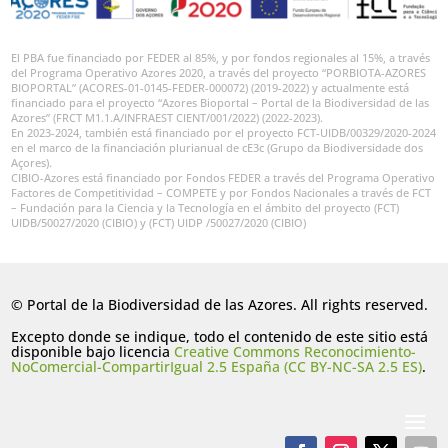
El PBA fue financiado por FEDER al 85%, y por fondos regionales al 15%, a través
del Programa Operativo Azores 2020, a través del proyecto “PORBIOTA-AZORES
BIOPORTAL” (ACORES-01-0145-FEDER-000072) (2019-2022) y actualmente está
financiado para el proyecto “Azores Bioportal – Portal de la Biodiversidad de las
Azores” (FRCT M1.1.A/INFRAEST CIENT/001/2022) (2022-2023).
En 2023-2024, también está financiado por el proyecto FCT-UIDB/00329/2020-2024
en el marco de la financiación plurianual de cE3c (Grupo da Biodiversidade dos
Açores).
CIBIO-Azores está financiado por Fondos FEDER a través del Programa Operativo
Factores de Competitividad – COMPETE y por Fondos Nacionales a través de FCT
– Fundación para la Ciencia y la Tecnología en el ámbito del proyecto (FCT)
UIDB/50027/2020 (CIBIO) y (FCT) UIDP /50027/2020 (CIBIO)
© Portal de la Biodiversidad de las Azores. All rights reserved.
Excepto donde se indique, todo el contenido de este sitio está
disponible bajo licencia
Creative Commons Reconocimiento-
NoComercial-CompartirIgual 2.5 España (CC BY-NC-SA 2.5 ES)
.