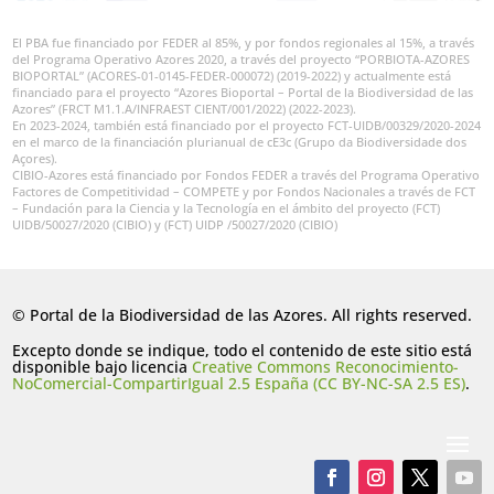
El PBA fue financiado por FEDER al 85%, y por fondos regionales al 15%, a través
del Programa Operativo Azores 2020, a través del proyecto “PORBIOTA-AZORES
BIOPORTAL” (ACORES-01-0145-FEDER-000072) (2019-2022) y actualmente está
financiado para el proyecto “Azores Bioportal – Portal de la Biodiversidad de las
Azores” (FRCT M1.1.A/INFRAEST CIENT/001/2022) (2022-2023).
En 2023-2024, también está financiado por el proyecto FCT-UIDB/00329/2020-2024
en el marco de la financiación plurianual de cE3c (Grupo da Biodiversidade dos
Açores).
CIBIO-Azores está financiado por Fondos FEDER a través del Programa Operativo
Factores de Competitividad – COMPETE y por Fondos Nacionales a través de FCT
– Fundación para la Ciencia y la Tecnología en el ámbito del proyecto (FCT)
UIDB/50027/2020 (CIBIO) y (FCT) UIDP /50027/2020 (CIBIO)
© Portal de la Biodiversidad de las Azores. All rights reserved.
Excepto donde se indique, todo el contenido de este sitio está
disponible bajo licencia
Creative Commons Reconocimiento-
NoComercial-CompartirIgual 2.5 España (CC BY-NC-SA 2.5 ES)
.