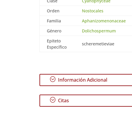
Clase
Cyanophyceae
Orden
Nostocales
Familia
Aphanizomenonaceae
Género
Dolichospermum
Epiteto
scheremetieviae
Específico
;
Información Adicional
;
Citas