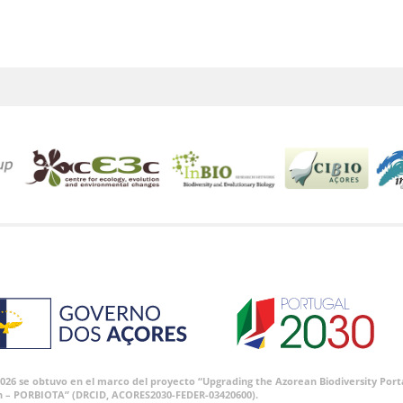
 2026 se obtuvo en el marco del proyecto “Upgrading the Azorean Biodiversity P
n – PORBIOTA” (DRCID, ACORES2030-FEDER-03420600).