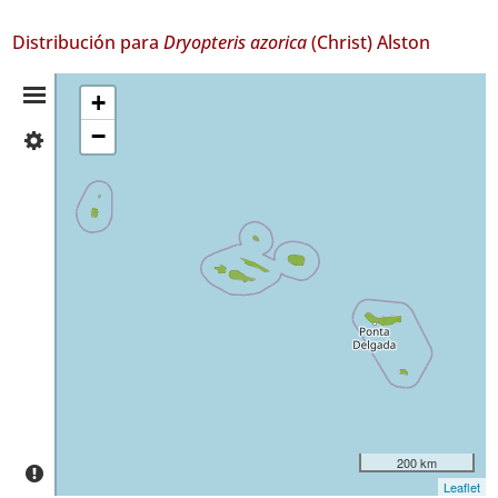
Distribución para
Dryopteris azorica
(Christ) Alston
Resumen
+
−
✓
de
Flores
550
Distribución
✓
Corvo
✓
Faial
476
✓
Pico
552
✓
São
Jorge
200 km
365
Leaflet