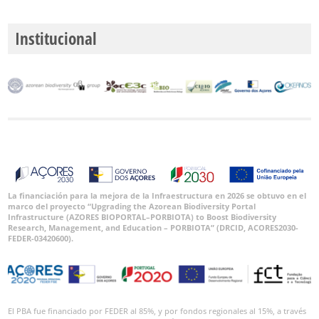
P3
Institucional
Rango
de
Fechas
La financiación para la mejora de la Infraestructura en 2026 se obtuvo en el
marco del proyecto “Upgrading the Azorean Biodiversity Portal
Infrastructure (AZORES BIOPORTAL–PORBIOTA) to Boost Biodiversity
Research, Management, and Education – PORBIOTA” (DRCID, ACORES2030-
FEDER-03420600).
El PBA fue financiado por FEDER al 85%, y por fondos regionales al 15%, a través