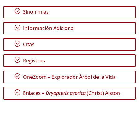
✓
Graciosa
;
Sinonimias
✓
Terceira
;
Información Adicional
377
✓
;
Citas
São
Miguel
118
;
Registros
✓
Santa
;
OneZoom – Explorador Árbol de la Vida
Maria
144
;
Enlaces –
Dryopteris azorica
(Christ) Alston
Nivel
de
Precisión
P1
P2