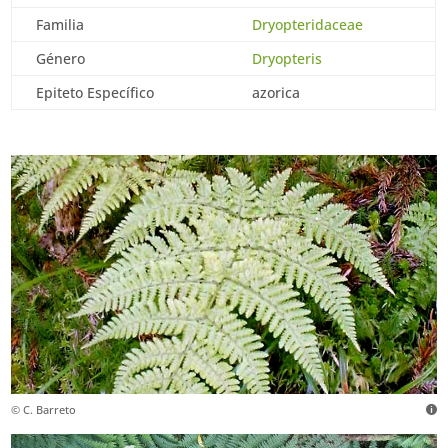
Familia
Dryopteridaceae
Género
Dryopteris
Epiteto Específico
azorica
© C. Barreto