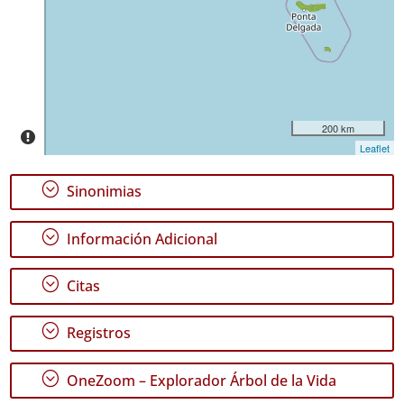
Pico
10
✓
Terceira
58
✓
São
200 km
Miguel
Leaflet
49
✓
;
Sinonimias
Santa
Maria
;
16
Información Adicional
Nivel
;
Citas
de
Precisión
;
Registros
P1
;
OneZoom – Explorador Árbol de la Vida
P2