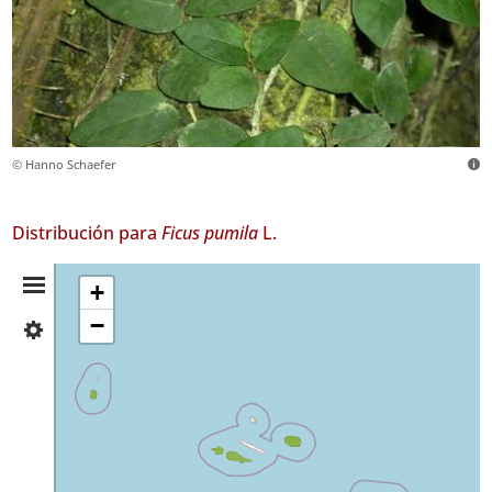
© Hanno Schaefer
Distribución para
Ficus pumila
L.
Resumen
+
−
✓
de
Flores
8
Distribución
✓
Faial
96
✓