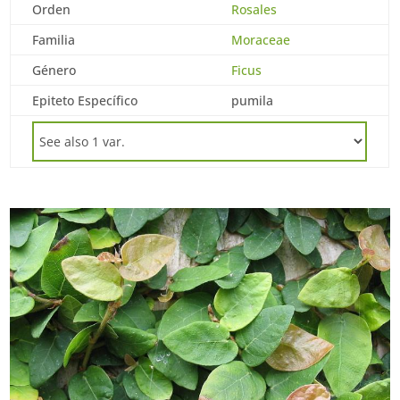
Orden
Rosales
Familia
Moraceae
Género
Ficus
Epiteto Específico
pumila