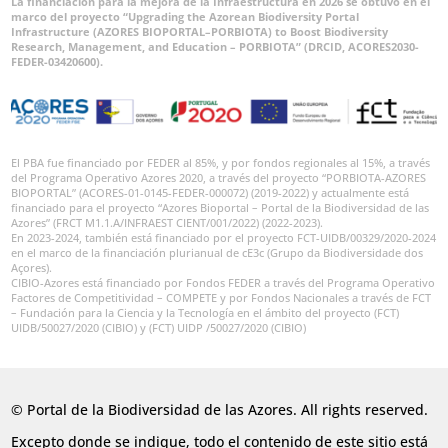
La financiación para la mejora de la Infraestructura en 2026 se obtuvo en el
marco del proyecto “Upgrading the Azorean Biodiversity Portal
Infrastructure (AZORES BIOPORTAL–PORBIOTA) to Boost Biodiversity
Research, Management, and Education – PORBIOTA” (DRCID, ACORES2030-
FEDER-03420600).
El PBA fue financiado por FEDER al 85%, y por fondos regionales al 15%, a través
del Programa Operativo Azores 2020, a través del proyecto “PORBIOTA-AZORES
BIOPORTAL” (ACORES-01-0145-FEDER-000072) (2019-2022) y actualmente está
financiado para el proyecto “Azores Bioportal – Portal de la Biodiversidad de las
Azores” (FRCT M1.1.A/INFRAEST CIENT/001/2022) (2022-2023).
En 2023-2024, también está financiado por el proyecto FCT-UIDB/00329/2020-2024
en el marco de la financiación plurianual de cE3c (Grupo da Biodiversidade dos
Açores).
CIBIO-Azores está financiado por Fondos FEDER a través del Programa Operativo
Factores de Competitividad – COMPETE y por Fondos Nacionales a través de FCT
– Fundación para la Ciencia y la Tecnología en el ámbito del proyecto (FCT)
UIDB/50027/2020 (CIBIO) y (FCT) UIDP /50027/2020 (CIBIO)
© Portal de la Biodiversidad de las Azores. All rights reserved.
Excepto donde se indique, todo el contenido de este sitio está