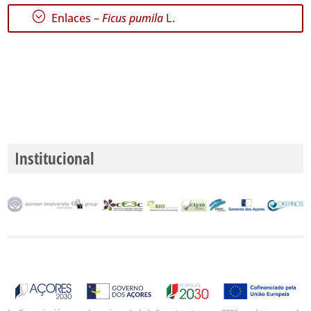
P3
;
Enlaces –
Ficus pumila
L.
Rango
de
Fechas
Institucional
GBIF -
Ocurrencias
🔗 GBIF
España
🔗 GBIF
World