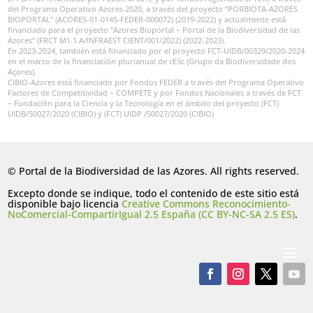
del Programa Operativo Azores 2020, a través del proyecto “PORBIOTA-AZORES
BIOPORTAL” (ACORES-01-0145-FEDER-000072) (2019-2022) y actualmente está
financiado para el proyecto “Azores Bioportal – Portal de la Biodiversidad de las
Azores” (FRCT M1.1.A/INFRAEST CIENT/001/2022) (2022-2023).
En 2023-2024, también está financiado por el proyecto FCT-UIDB/00329/2020-2024
en el marco de la financiación plurianual de cE3c (Grupo da Biodiversidade dos
Açores).
CIBIO-Azores está financiado por Fondos FEDER a través del Programa Operativo
Factores de Competitividad – COMPETE y por Fondos Nacionales a través de FCT
– Fundación para la Ciencia y la Tecnología en el ámbito del proyecto (FCT)
UIDB/50027/2020 (CIBIO) y (FCT) UIDP /50027/2020 (CIBIO)
© Portal de la Biodiversidad de las Azores. All rights reserved.
Excepto donde se indique, todo el contenido de este sitio está
disponible bajo licencia
Creative Commons Reconocimiento-
NoComercial-CompartirIgual 2.5 España (CC BY-NC-SA 2.5 ES)
.