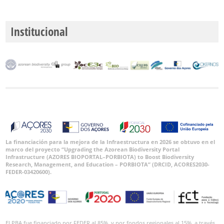
Institucional
La financiación para la mejora de la Infraestructura en 2026 se obtuvo en el
marco del proyecto “Upgrading the Azorean Biodiversity Portal
Infrastructure (AZORES BIOPORTAL–PORBIOTA) to Boost Biodiversity
Research, Management, and Education – PORBIOTA” (DRCID, ACORES2030-
FEDER-03420600).
El PBA fue financiado por FEDER al 85%, y por fondos regionales al 15%, a través