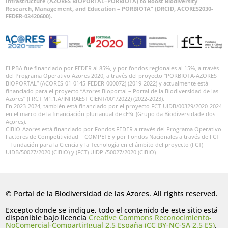
Infrastructure (AZORES BIOPORTAL–PORBIOTA) to Boost Biodiversity
Research, Management, and Education – PORBIOTA” (DRCID, ACORES2030-
FEDER-03420600).
El PBA fue financiado por FEDER al 85%, y por fondos regionales al 15%, a través
del Programa Operativo Azores 2020, a través del proyecto “PORBIOTA-AZORES
BIOPORTAL” (ACORES-01-0145-FEDER-000072) (2019-2022) y actualmente está
financiado para el proyecto “Azores Bioportal – Portal de la Biodiversidad de las
Azores” (FRCT M1.1.A/INFRAEST CIENT/001/2022) (2022-2023).
En 2023-2024, también está financiado por el proyecto FCT-UIDB/00329/2020-2024
en el marco de la financiación plurianual de cE3c (Grupo da Biodiversidade dos
Açores).
CIBIO-Azores está financiado por Fondos FEDER a través del Programa Operativo
Factores de Competitividad – COMPETE y por Fondos Nacionales a través de FCT
– Fundación para la Ciencia y la Tecnología en el ámbito del proyecto (FCT)
UIDB/50027/2020 (CIBIO) y (FCT) UIDP /50027/2020 (CIBIO)
© Portal de la Biodiversidad de las Azores. All rights reserved.
Excepto donde se indique, todo el contenido de este sitio está
disponible bajo licencia
Creative Commons Reconocimiento-
NoComercial-CompartirIgual 2.5 España (CC BY-NC-SA 2.5 ES)
.