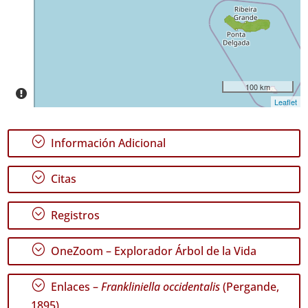
✓
Terceira
23
✓
São
Miguel
100 km
Leaflet
Nivel
de
Precisión
;
Información Adicional
P1
;
Citas
Rango
de
;
Registros
Fechas
;
OneZoom – Explorador Árbol de la Vida
;
Enlaces –
Frankliniella occidentalis
(Pergande,
1895)