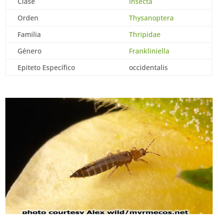
Clase
Insecta
Orden
Thysanoptera
Familia
Thripidae
Género
Frankliniella
Epiteto Específico
occidentalis