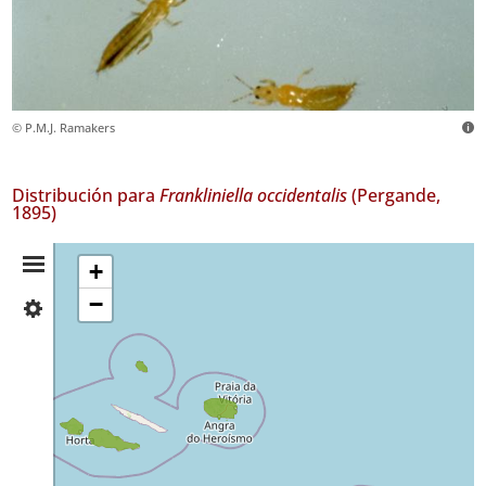
© P.M.J. Ramakers
Distribución para
Frankliniella occidentalis
(Pergande,
1895)
Resumen
+
−
✓
de
Faial
Distribución
✓
Pico
2
✓
Graciosa
5