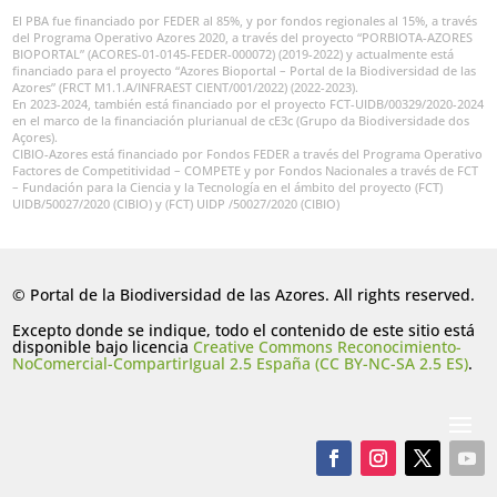
El PBA fue financiado por FEDER al 85%, y por fondos regionales al 15%, a través
del Programa Operativo Azores 2020, a través del proyecto “PORBIOTA-AZORES
BIOPORTAL” (ACORES-01-0145-FEDER-000072) (2019-2022) y actualmente está
financiado para el proyecto “Azores Bioportal – Portal de la Biodiversidad de las
Azores” (FRCT M1.1.A/INFRAEST CIENT/001/2022) (2022-2023).
En 2023-2024, también está financiado por el proyecto FCT-UIDB/00329/2020-2024
en el marco de la financiación plurianual de cE3c (Grupo da Biodiversidade dos
Açores).
CIBIO-Azores está financiado por Fondos FEDER a través del Programa Operativo
Factores de Competitividad – COMPETE y por Fondos Nacionales a través de FCT
– Fundación para la Ciencia y la Tecnología en el ámbito del proyecto (FCT)
UIDB/50027/2020 (CIBIO) y (FCT) UIDP /50027/2020 (CIBIO)
© Portal de la Biodiversidad de las Azores. All rights reserved.
Excepto donde se indique, todo el contenido de este sitio está
disponible bajo licencia
Creative Commons Reconocimiento-
NoComercial-CompartirIgual 2.5 España (CC BY-NC-SA 2.5 ES)
.