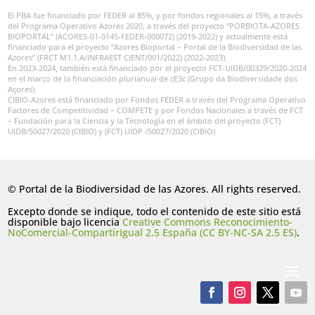
El PBA fue financiado por FEDER al 85%, y por fondos regionales al 15%, a través
del Programa Operativo Azores 2020, a través del proyecto “PORBIOTA-AZORES
BIOPORTAL” (ACORES-01-0145-FEDER-000072) (2019-2022) y actualmente está
financiado para el proyecto “Azores Bioportal – Portal de la Biodiversidad de las
Azores” (FRCT M1.1.A/INFRAEST CIENT/001/2022) (2022-2023).
En 2023-2024, también está financiado por el proyecto FCT-UIDB/00329/2020-2024
en el marco de la financiación plurianual de cE3c (Grupo da Biodiversidade dos
Açores).
CIBIO-Azores está financiado por Fondos FEDER a través del Programa Operativo
Factores de Competitividad – COMPETE y por Fondos Nacionales a través de FCT
– Fundación para la Ciencia y la Tecnología en el ámbito del proyecto (FCT)
UIDB/50027/2020 (CIBIO) y (FCT) UIDP /50027/2020 (CIBIO)
© Portal de la Biodiversidad de las Azores. All rights reserved.
Excepto donde se indique, todo el contenido de este sitio está
disponible bajo licencia
Creative Commons Reconocimiento-
NoComercial-CompartirIgual 2.5 España (CC BY-NC-SA 2.5 ES)
.