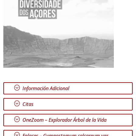
;
Información Adicional
;
Citas
;
OneZoom – Explorador Árbol de la Vida
;
Enlaces –
Gymnostomum calcareum
var.