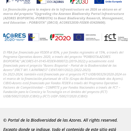
La financiación para la mejora de la Infraestructura en 2026 se obtuvo en el
marco del proyecto “Upgrading the Azorean Biodiversity Portal Infrastructure
(AZORES BIOPORTAL–PORBIOTA) to Boost Biodiversity Research, Management,
and Education – PORBIOTA” (DRCID, ACORES2030-FEDER-03420600).
El PBA fue financiado por FEDER al 85%, y por fondos regionales al 15%, a través del
Programa Operativo Azores 2020, a través del proyecto “PORBIOTA-AZORES
BIOPORTAL” (ACORES-01-0145-FEDER-000072) (2019-2022) y actualmente está
financiado para el proyecto “Azores Bioportal – Portal de la Biodiversidad de las
Azores” (FRCT M1.1.A/INFRAEST CIENT/001/2022) (2022-2023).
En 2023-2024, también está financiado por el proyecto FCT-UIDB/00329/2020-2024 en
el marco de la financiación plurianual de cE3c (Grupo da Biodiversidade dos Açores).
CIBIO-Azores está financiado por Fondos FEDER a través del Programa Operativo
Factores de Competitividad – COMPETE y por Fondos Nacionales a través de FCT –
Fundación para la Ciencia y la Tecnología en el ámbito del proyecto (FCT)
UIDB/50027/2020 (CIBIO) y (FCT) UIDP /50027/2020 (CIBIO)
© Portal de la Biodiversidad de las Azores. All rights reserved.
Excepto donde se indique, todo el contenido de este sitio está