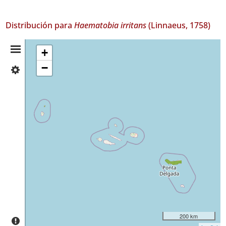
Distribución para
Haematobia irritans
(Linnaeus, 1758)
Resumen
+
−
✓
de
Corvo
Distribución
✓
São
Miguel
GBIF -
Ocurrencias
🔗 GBIF
España
🔗 GBIF
World
200 km