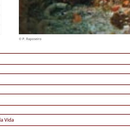
© P. Raposeiro
a Vida