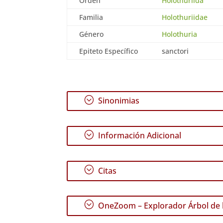
Orden
Holothuriida
Familia
Holothuriidae
Género
Holothuria
Epiteto Específico
sanctori
;
Sinonimias
;
Información Adicional
;
Citas
;
OneZoom – Explorador Árbol de l