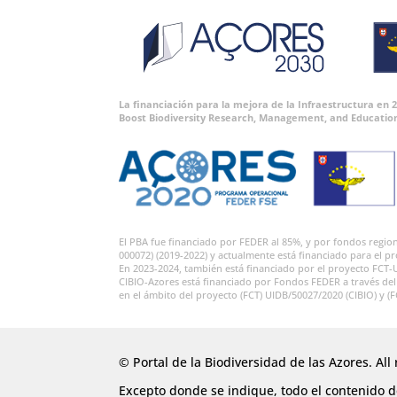
La financiación para la mejora de la Infraestructura en
Boost Biodiversity Research, Management, and Educatio
El PBA fue financiado por FEDER al 85%, y por fondos regi
000072) (2019-2022) y actualmente está financiado para el p
En 2023-2024, también está financiado por el proyecto FCT-
CIBIO-Azores está financiado por Fondos FEDER a través de
en el ámbito del proyecto (FCT) UIDB/50027/2020 (CIBIO) y (
© Portal de la Biodiversidad de las Azores. All 
Excepto donde se indique, todo el contenido de