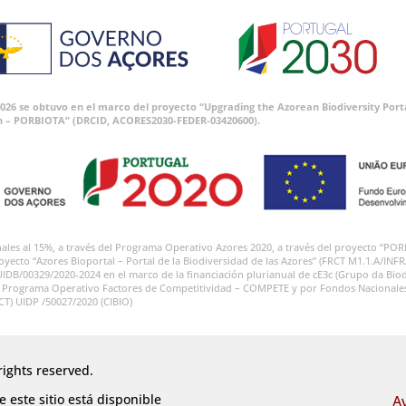
 2026 se obtuvo en el marco del proyecto “Upgrading the Azorean Biodiversity P
n – PORBIOTA” (DRCID, ACORES2030-FEDER-03420600).
onales al 15%, a través del Programa Operativo Azores 2020, a través del proyecto
royecto “Azores Bioportal – Portal de la Biodiversidad de las Azores” (FRCT M1.1.A/INF
UIDB/00329/2020-2024 en el marco de la financiación plurianual de cE3c (Grupo da Biod
l Programa Operativo Factores de Competitividad – COMPETE y por Fondos Nacionales a
FCT) UIDP /50027/2020 (CIBIO)
rights reserved.
 este sitio está disponible
A