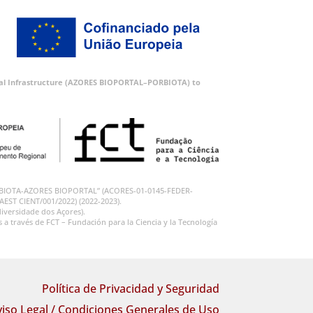
ortal Infrastructure (AZORES BIOPORTAL–PORBIOTA) to
 “PORBIOTA-AZORES BIOPORTAL” (ACORES-01-0145-FEDER-
RAEST CIENT/001/2022) (2022-2023).
iversidade dos Açores).
 través de FCT – Fundación para la Ciencia y la Tecnología
Política de Privacidad y Seguridad
viso Legal / Condiciones Generales de Uso