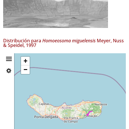
Distribución para
Homoeosoma miguelensis
Meyer, Nuss
& Speidel, 1997
Resumen
+
−
✓
de
São
Miguel
Distribución
28
Nivel
de
Precisión
P2