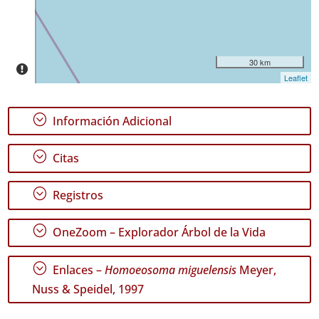
Rango
de
Fechas
30 km
Leaflet
;
Información Adicional
GBIF -
Ocurrencias
;
Citas
🔗 GBIF
España
🔗 GBIF
;
Registros
World
;
OneZoom – Explorador Árbol de la Vida
;
Enlaces –
Homoeosoma miguelensis
Meyer,
Nuss & Speidel, 1997