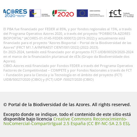
El PBA fue financiado por FEDER al 85%, y por fondos regionales al 15%, a través
del Programa Operativo Azores 2020, a través del proyecto “PORBIOTA-AZORES
BIOPORTAL” (ACORES-01-0145-FEDER-000072) (2019-2022) y actualmente está
financiado para el proyecto “Azores Bioportal – Portal de la Biodiversidad de las
Azores” (FRCT M1.1.A/INFRAEST CIENT/001/2022) (2022-2023).
En 2023-2024, también está financiado por el proyecto FCT-UIDB/00329/2020-2024
en el marco de la financiación plurianual de cE3c (Grupo da Biodiversidade dos
Açores).
CIBIO-Azores está financiado por Fondos FEDER a través del Programa Operativo
Factores de Competitividad – COMPETE y por Fondos Nacionales a través de FCT
– Fundación para la Ciencia y la Tecnología en el ámbito del proyecto (FCT)
UIDB/50027/2020 (CIBIO) y (FCT) UIDP /50027/2020 (CIBIO)
© Portal de la Biodiversidad de las Azores. All rights reserved.
Excepto donde se indique, todo el contenido de este sitio está
disponible bajo licencia
Creative Commons Reconocimiento-
NoComercial-CompartirIgual 2.5 España (CC BY-NC-SA 2.5 ES)
.