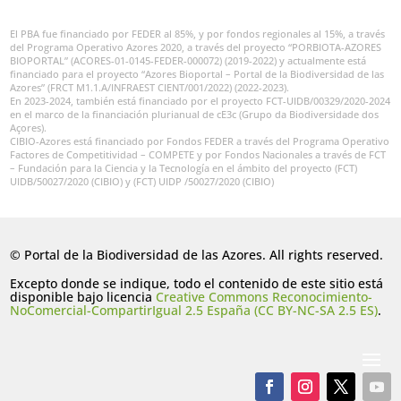
El PBA fue financiado por FEDER al 85%, y por fondos regionales al 15%, a través
del Programa Operativo Azores 2020, a través del proyecto “PORBIOTA-AZORES
BIOPORTAL” (ACORES-01-0145-FEDER-000072) (2019-2022) y actualmente está
financiado para el proyecto “Azores Bioportal – Portal de la Biodiversidad de las
Azores” (FRCT M1.1.A/INFRAEST CIENT/001/2022) (2022-2023).
En 2023-2024, también está financiado por el proyecto FCT-UIDB/00329/2020-2024
en el marco de la financiación plurianual de cE3c (Grupo da Biodiversidade dos
Açores).
CIBIO-Azores está financiado por Fondos FEDER a través del Programa Operativo
Factores de Competitividad – COMPETE y por Fondos Nacionales a través de FCT
– Fundación para la Ciencia y la Tecnología en el ámbito del proyecto (FCT)
UIDB/50027/2020 (CIBIO) y (FCT) UIDP /50027/2020 (CIBIO)
© Portal de la Biodiversidad de las Azores. All rights reserved.
Excepto donde se indique, todo el contenido de este sitio está
disponible bajo licencia
Creative Commons Reconocimiento-
NoComercial-CompartirIgual 2.5 España (CC BY-NC-SA 2.5 ES)
.