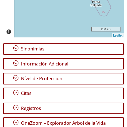
✓
Pico
41
✓
São
200 km
Jorge
Leaflet
12
✓
;
Sinonimias
Terceira
36
;
Información Adicional
✓
São
Miguel
;
Nível de Proteccion
6
✓
;
Citas
Mar
1
;
Registros
Nivel
de
;
OneZoom – Explorador Árbol de la Vida
Precisión