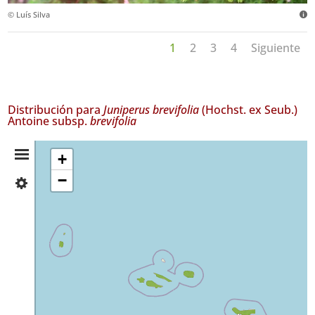
© Luís Silva
1
2
3
4
Siguiente
Distribución para
Juniperus brevifolia
(Hochst. ex Seub.)
Antoine subsp.
brevifolia
Resumen
+
−
✓
de
Flores
3
Distribución
✓
Corvo
4
✓
Faial
2