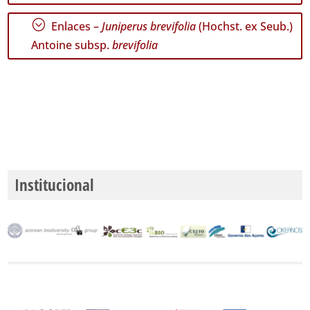
;
P1
Enlaces –
Juniperus brevifolia
(Hochst. ex Seub.)
Antoine subsp.
brevifolia
Rango
de
Fechas
GBIF -
Ocurrencias
Institucional
🔗 GBIF
España
🔗 GBIF
World