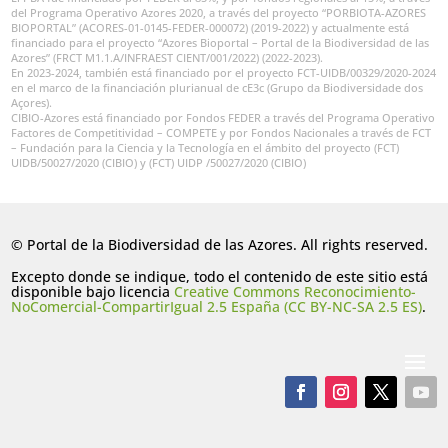
del Programa Operativo Azores 2020, a través del proyecto “PORBIOTA-AZORES
BIOPORTAL” (ACORES-01-0145-FEDER-000072) (2019-2022) y actualmente está
financiado para el proyecto “Azores Bioportal – Portal de la Biodiversidad de las
Azores” (FRCT M1.1.A/INFRAEST CIENT/001/2022) (2022-2023).
En 2023-2024, también está financiado por el proyecto FCT-UIDB/00329/2020-2024
en el marco de la financiación plurianual de cE3c (Grupo da Biodiversidade dos
Açores).
CIBIO-Azores está financiado por Fondos FEDER a través del Programa Operativo
Factores de Competitividad – COMPETE y por Fondos Nacionales a través de FCT
– Fundación para la Ciencia y la Tecnología en el ámbito del proyecto (FCT)
UIDB/50027/2020 (CIBIO) y (FCT) UIDP /50027/2020 (CIBIO)
© Portal de la Biodiversidad de las Azores. All rights reserved.
Excepto donde se indique, todo el contenido de este sitio está
disponible bajo licencia
Creative Commons Reconocimiento-
NoComercial-CompartirIgual 2.5 España (CC BY-NC-SA 2.5 ES)
.