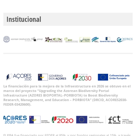
Institucional
La financiación para la mejora de la Infraestructura en 2026 se obtuvo en el
marco del proyecto “Upgrading the Azorean Biodiversity Portal
Infrastructure (AZORES BIOPORTAL–PORBIOTA) to Boost Biodiversity
Research, Management, and Education – PORBIOTA” (DRCID, ACORES2030-
FEDER-03420600).
El PBA fue financiado por FEDER al 85%, y por fondos regionales al 15%, a través